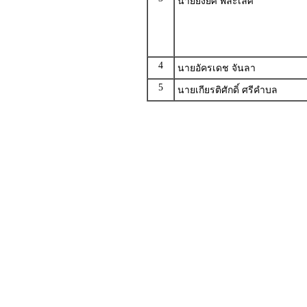
นายยิ่งยศ พละเลิศ
4
นายอัครเดช จันลา
5
นายเกียรติศักดิ์ ศรีคำบล