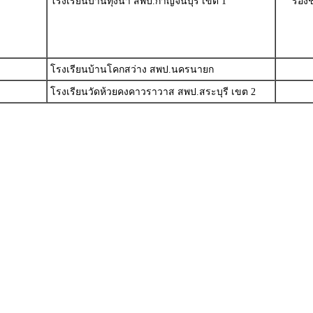
โรงเรียนบ้านทุ่งนา สพป.กาญจนบุรี เขต 1
รองช
โรงเรียนบ้านโคกสว่าง สพป.นครนายก
โรงเรียนวัดห้วยคงคาวราวาส สพป.สระบุรี เขต 2