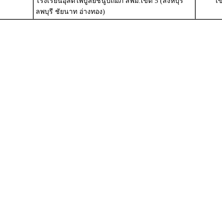
โรงเรียนอุลิตไพบูลย์ชนูปถัมภ์ สพม.เขต 5 (สิงห์บุรี
เ
ลพบุรี ชัยนาท อ่างทอง)