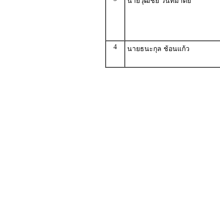
นายวุฒิชัย วันทมาตย์
4
นายธนะกุล ช้อนแก้ว