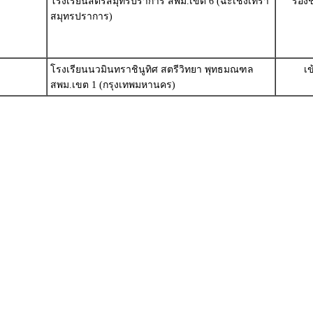
โรงเรียนสตรีสมุทรปราการ สพม.เขต 6 (ฉะเชิงเทรา
รองช
สมุทรปราการ)
โรงเรียนนวมินทราชินูทิศ สตรีวิทยา พุทธมณฑล
เ
สพม.เขต 1 (กรุงเทพมหานคร)