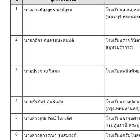
1
นางสาวธัญญธร พงษ์สุระ
โรงเรียนสวนกุหลา
(นนทบุรี พระนครศ
2
นายกติกร กมลรัตนะสมบัติ
โรงเรียนราชวินิต
สมุทรปราการ)
3
นายประจวบ วิสมล
โรงเรียนพนัสพิทย
4
นายธีรภัทร์ อินธิแสง
โรงเรียนบางปะกอ
(กรุงเทพมหานคร)
5
นางสาวฤทัยรัตน์ ไทยเลิศ
โรงเรียนธรรมศา
4 (ปทุมธานี สระบุร
6
นางสาวสุวรรณา รูปสมวงค์
โรงเรียนศรีมโหสถ