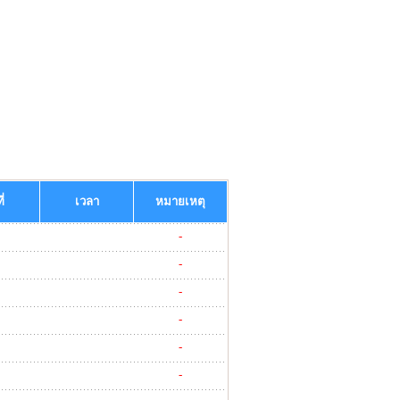
ี่
เวลา
หมายเหตุ
-
-
-
-
-
-