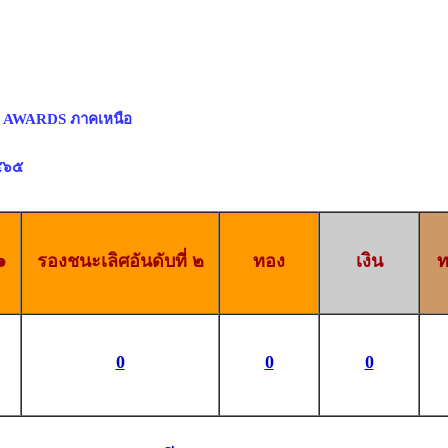
C AWARDS ภาคเหนือ
๒๕๖๕
๑
รองชนะเลิศอันดับที่ ๒
ทอง
เงิน
ท
0
0
0