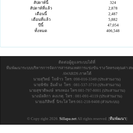
สัปดาห์นี้
324
สัปดาห์ที่แล้ว
2,878
เดือนนี้
2,487
เดือนที่แล้ว
5,882
ปีนี้
47,054
ทั้งหมด
406,548
ติดต่อผู้ดูแลระบบได้ที่
ทีมพัฒนาระบบบริหารการจัดการสารสนเทศการแข่งขัน รางวัลทรงคุณค่า ส
AWARDS ภาคใต้
นายสุวิทย์ ใจห้าว โทร: 098-016-3349 (ประสานงาน)
นายพิชัย อิ่มด้วง โทร : 081-537-3710 (ประสานงาน)
นายสุชาติพงษ์ ทรงทอง โทร:081-797-8001 (ประสานงาน)
นางมัลลิกา คงเกตุ โทร : 081-091-4119 (ประสานงาน)
นายอภิสิทธิ์ นิระโส โทร:061-218-9408 (ส่วนระบบ)
© Copy right 2026.
Sillapa.net
All rights reserved. [
ทีมพัฒนา
]