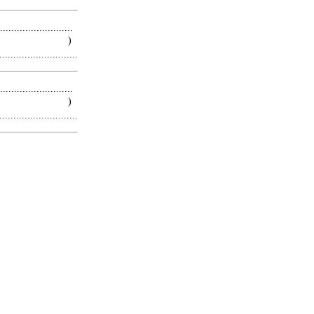
.........................
 )
.........................
.........................
 )
.........................