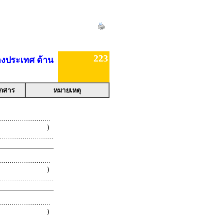
223
่างประเทศ ด้าน
อกสาร
หมายเหตุ
.........................
 )
.........................
.........................
 )
.........................
.........................
 )