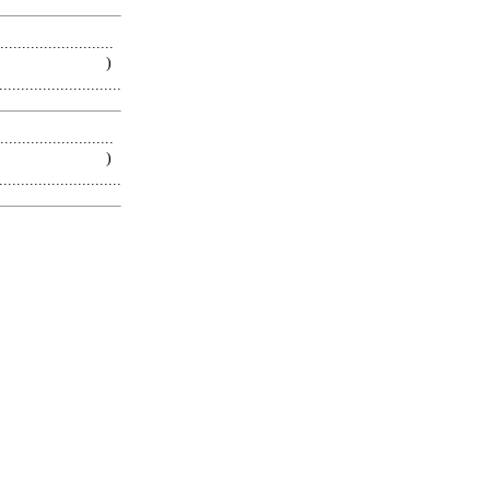
.........................
 )
.........................
.........................
 )
.........................