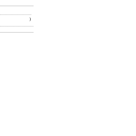
.........................
 )
.........................