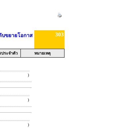
303
ะดับขยายโอกาส
รประจำตัว
หมายเหตุ
.........................
 )
.........................
.........................
 )
.........................
.........................
 )