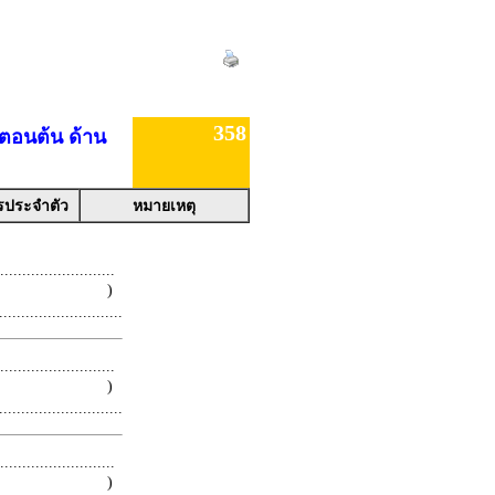
358
าตอนต้น ด้าน
รประจำตัว
หมายเหตุ
.........................
 )
.........................
.........................
 )
.........................
.........................
 )