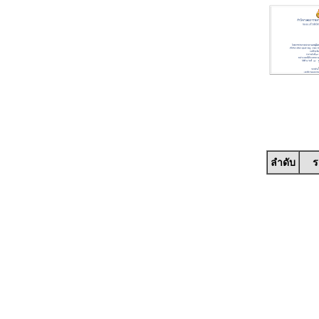
ลำดับ
ร