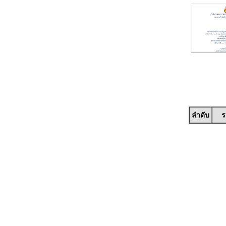
ลำดับ
ร