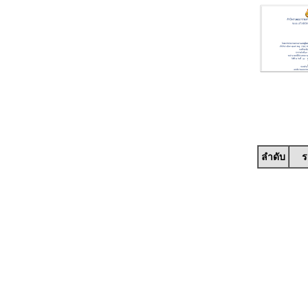
ลำดับ
ร